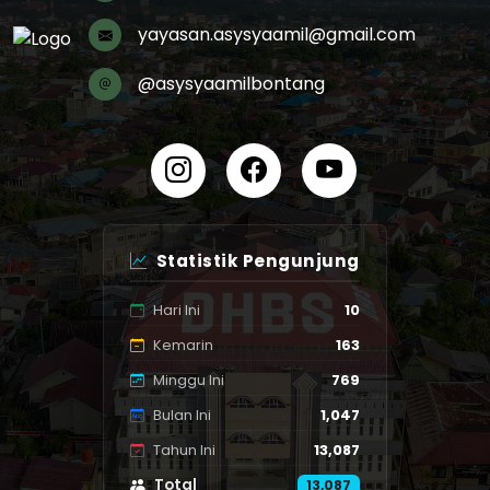
yayasan.asysyaamil@gmail.com
@asysyaamilbontang
Statistik Pengunjung
Hari Ini
10
Kemarin
163
Minggu Ini
769
Bulan Ini
1,047
Tahun Ini
13,087
Total
13,087